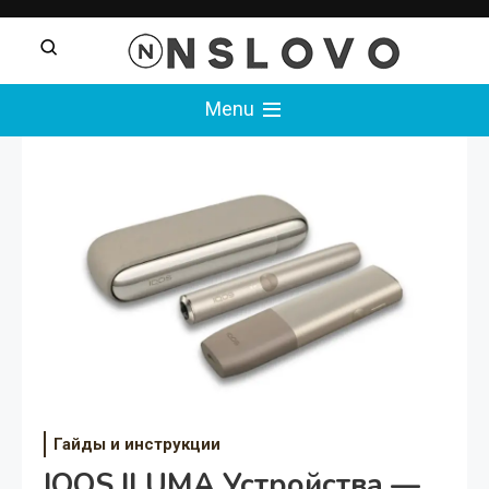
Перейти
к
содержимому
nslovo
Menu
Гайды и инструкции
IQOS ILUMA Устройства —