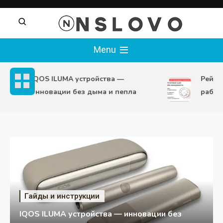
Перейти
к
содержимому
nslovo
Menu
IQOS ILUMA устройства —
Рейтин
инновации без дыма и пепла
рабочи
Гайды и инструкции
IQOS ILUMA устройства — инновации без