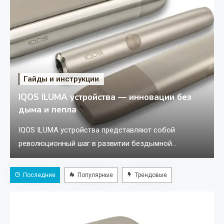
Гайды и инструкции
IQOS ILUMA устройства — инновации без
дыма и пепла
IQOS ILUMA устройства представляют собой
революционный шаг в развитии бездымной
табачной технологии. Эти девайсы созданы для
взрослых потребителей, которые хотят перейти на
Последние
Популярные
Трендовые
современную альтернативу традиционному курению
с минимальным количеством запаха, без горения,
дыма и пепла. IQOS ILUMA сочетает в себе